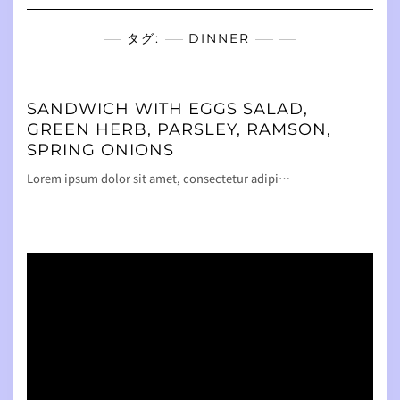
Navigation
タグ:
DINNER
SANDWICH WITH EGGS SALAD,
GREEN HERB, PARSLEY, RAMSON,
SPRING ONIONS
Lorem ipsum dolor sit amet, consectetur adipi…