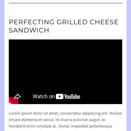
Navigation
PERFECTING GRILLED CHEESE
SANDWICH
Lorem ipsum dolor sit amet, consectetur adipiscing elit. Nullam
ornare elementum varius. In viverra pulvinar augue, ac
hendrerit enim volutpat ac. Donec imperdiet pellentesque