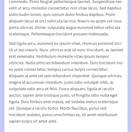
commodo. Proin feugiat pellentesque laoreet. Suspendisse nec
velit ut arcu molestie consectetur non vitae lacus. Sed dapibus
sollicitudin lorem, quis rutrum dolor finibus dapibus. Proin
aliquam lacus at orci vehicula lacinia. Mauris eu quam vel risus
porta ultrices. Donec vulputate augue euismod tellus vehicula
scelerisque. Pellentesque tincidunt posuere malesuada.
Sed ligula arcu, euismod eu ipsum vitae, rhoncus euismod orci.
Ut ut leo mauris. Nunc ultrices erat id nunc tincidunt, ac laoreet
erat venenatis. Vestibulum molestie vitae ipsum tempor
ultricies. Nulla ultricies bibendum interdum. Duis tincidunt nisi
eu justo consectetur, tempus cursus turpis consectetur.
Aliquam at ante vel sem bibendum imperdiet. Quisque ultrices,
magna id accumsan interdum, justo odio volutpat nibh, ac
vulputate odio arcu et felis. Fusce aliquam, ligula at iaculis
auctor, sapien ante tristique justo, ut fringilla odio nulla eget
ligula. Duis finibus ante massa, vel sodales metus scelerisque
vel. Quisque a iaculis tortor. Morbi faucibus, purus sed
tincidunt sodales, purus urna finibus ex, sit amet vestibulum
sapien turpis sit amet ante.