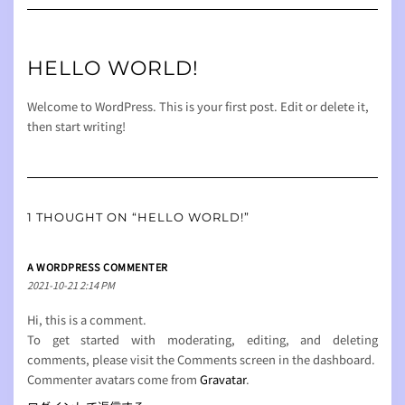
Navigation
HELLO WORLD!
Welcome to WordPress. This is your first post. Edit or delete it,
then start writing!
1 THOUGHT ON “HELLO WORLD!”
A WORDPRESS COMMENTER
2021-10-21 2:14 PM
Hi, this is a comment.
To get started with moderating, editing, and deleting
comments, please visit the Comments screen in the dashboard.
Commenter avatars come from
Gravatar
.