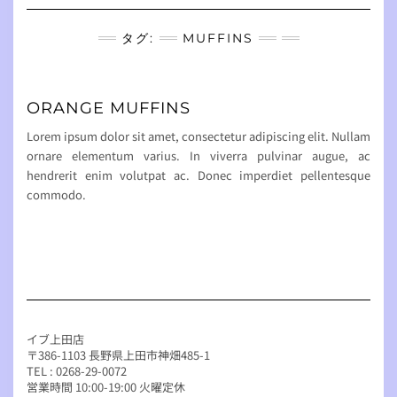
Navigation
タグ:
MUFFINS
ORANGE MUFFINS
Lorem ipsum dolor sit amet, consectetur adipiscing elit. Nullam
ornare elementum varius. In viverra pulvinar augue, ac
hendrerit enim volutpat ac. Donec imperdiet pellentesque
commodo.
イブ上田店
〒386-1103 長野県上田市神畑485-1
TEL : 0268-29-0072
営業時間 10:00-19:00 火曜定休